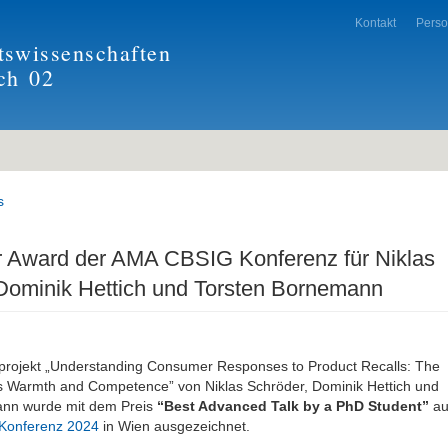
Kontakt
Pers
tswissenschaften
ch
02
s
r Award der AMA CBSIG Konferenz für Niklas
Dominik Hettich und Torsten Bornemann
rojekt „Understanding Consumer Responses to Product Recalls: The
’s Warmth and Competence” von Niklas Schröder, Dominik Hettich und
ann wurde mit dem Preis
“Best Advanced Talk by a PhD Student”
au
Konferenz 2024
in Wien ausgezeichnet.