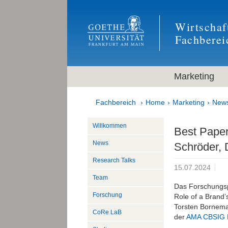
Wirtschaf
Fachberei
Marketing
Fachbereich
Home
Marketing
New
Willkommen
Best Pape
News
Schröder, 
Research Talks
15.07.2024
Team
Das Forschungsp
Forschung
Role of a Brand
Torsten Bornem
CoRe LaB
der
AMA CBSIG 