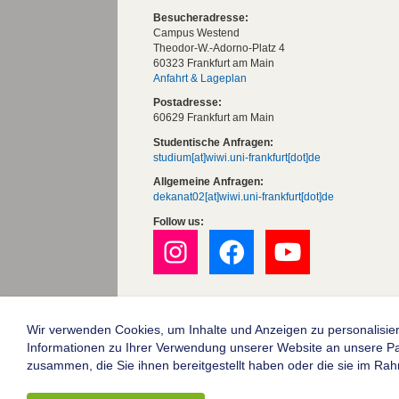
Besucheradresse:
Campus Westend
Theodor-W.-Adorno-Platz 4
60323 Frankfurt am Main
Anfahrt & Lageplan
Postadresse:
60629 Frankfurt am Main
Studentische Anfragen:
studium[at]wiwi.uni-frankfurt[dot]de
Allgemeine Anfragen:
dekanat02[at]wiwi.uni-frankfurt[dot]de
Follow us:
Die Goethe-Universität Frankfurt am Mai
Impressum
Wir verwenden Cookies, um Inhalte und Anzeigen zu personalisier
Informationen zu Ihrer Verwendung unserer Website an unsere Part
Datenschutz
zusammen, die Sie ihnen bereitgestellt haben oder die sie im Ra
Barrierefreiheit