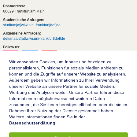
Postadresse:
60629 Frankfurt am Main
Studentische Anfragen:
studium[at]wiwi.uni-frankfurt[dot]de
Allgemeine Anfragen:
dekanat02[at]wiwi.uni-frankfurt[dot]de
Follow us:
Wir verwenden Cookies, um Inhalte und Anzeigen zu
personalisieren, Funktionen für soziale Medien anbieten zu
können und die Zugriffe auf unserer Website zu analysieren.
Außerdem geben wir Informationen zu Ihrer Verwendung
unserer Website an unsere Partner für soziale Medien,
Werbung und Analysen weiter. Unsere Partner führen diese
Informationen möglicherweise mit weiteren Daten
zusammen, die Sie ihnen bereitgestellt haben oder die sie im
Die Goethe-Universität Frankfurt am Main
Rahmen Ihrer Nutzung der Dienste gesammelt haben.
Weitere Informationen finden Sie in der
Impressum
Datenschutzerklärung
.
Datenschutz
Barrierefreiheit