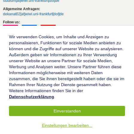
studium[at]wiwi.uni-frankfurt[dot]de
Allgemeine Anfragen:
dekanat02[at]wiwi.uni-frankfurt[dot]de
Follow us:
Wir verwenden Cookies, um Inhalte und Anzeigen zu
personalisieren, Funktionen für soziale Medien anbieten zu
können und die Zugriffe auf unserer Website zu analysieren.
Außerdem geben wir Informationen zu Ihrer Verwendung
unserer Website an unsere Partner für soziale Medien,
Werbung und Analysen weiter. Unsere Partner führen diese
Informationen möglicherweise mit weiteren Daten
zusammen, die Sie ihnen bereitgestellt haben oder die sie im
Die Goethe-Universität Frankfurt am Main
Rahmen Ihrer Nutzung der Dienste gesammelt haben.
Weitere Informationen finden Sie in der
Impressum
Datenschutzerklärung
.
Datenschutz
Barrierefreiheit
Einverstanden
© 2004-2026 Goethe-Universität Frankfurt am Main
Einstellungen bearbeiten
...