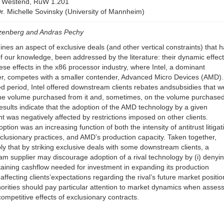
Westend, RuW 1.201
Dr. Michelle Sovinsky (University of Mannheim)
Eizenberg and Andras Pechy
nes an aspect of exclusive deals (and other vertical constraints) that 
of our knowledge, been addressed by the literature: their dynamic effect
e effects in the x86 processor industry, where Intel, a dominant
er, competes with a smaller contender, Advanced Micro Devices (AMD).
ed period, Intel offered downstream clients rebates andsubsidies that w
the volume purchased from it and, sometimes, on the volume purchase
sults indicate that the adoption of the AMD technology by a given
t was negatively affected by restrictions imposed on other clients.
tion was an increasing function of both the intensity of antitrust litigat
exclusionary practices, and AMD’s production capacity. Taken together,
ply that by striking exclusive deals with some downstream clients, a
m supplier may discourage adoption of a rival technology by (i) denyi
btaining cashflow needed for investment in expanding its production
) affecting clients’expectations regarding the rival’s future market positio
orities should pay particular attention to market dynamics when asses
competitive effects of exclusionary contracts.