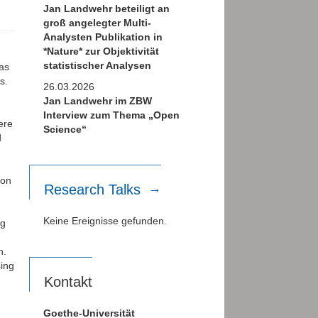
Jan Landwehr beteiligt an
groß angelegter Multi-
Analysten Publikation in
*Nature* zur Objektivität
statistischer Analysen
has
s.
26.03.2026
Jan Landwehr im ZBW
Interview zum Thema „Open
ere
Science“
d
ion
Research Talks
Keine Ereignisse gefunden.
ng
n.
sing
Kontakt
Goethe-Universität