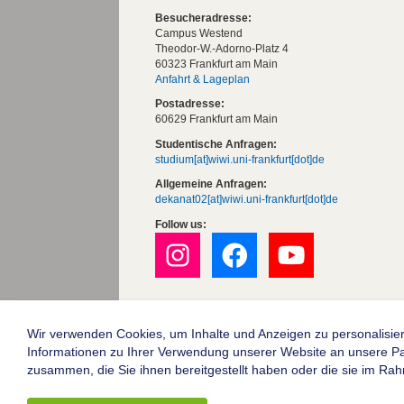
Besucheradresse:
Campus Westend
Theodor-W.-Adorno-Platz 4
60323 Frankfurt am Main
Anfahrt & Lageplan
Postadresse:
60629 Frankfurt am Main
Studentische Anfragen:
studium[at]wiwi.uni-frankfurt[dot]de
Allgemeine Anfragen:
dekanat02[at]wiwi.uni-frankfurt[dot]de
Follow us:
Die Goethe-Universität Frankfurt am Mai
Impressum
Wir verwenden Cookies, um Inhalte und Anzeigen zu personalisier
Informationen zu Ihrer Verwendung unserer Website an unsere Part
Datenschutz
zusammen, die Sie ihnen bereitgestellt haben oder die sie im Ra
Barrierefreiheit