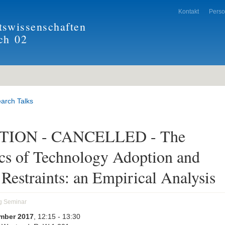
Kontakt
Pers
tswissenschaften
ch
02
arch Talks
ION - CANCELLED - The
s of Technology Adoption and
 Restraints: an Empirical Analysis
g Seminar
mber 2017
, 12:15
- 13:30