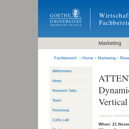
Wirtschaf
Fachberei
Marketing
Fachbereich
Home
Marketing
Rese
Willkommen
ATTENT
News
Dynamic
Research Talks
Vertical
Team
Forschung
Category:
Marketin
CoRe LaB
When:
21 Nove