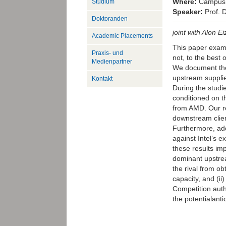
Where:
Campus 
Studium
Speaker:
Prof. 
Doktoranden
joint with Alon 
Academic Placements
This paper exami
Praxis- und
not, to the best 
Medienpartner
We document thes
upstream suppli
Kontakt
During the studi
conditioned on 
from AMD. Our re
downstream clien
Furthermore, adop
against Intel’s 
these results im
dominant upstrea
the rival from o
capacity, and (ii
Competition auth
the potentialanti