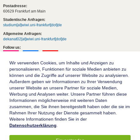
Postadresse:
60629 Frankfurt am Main
Studentische Anfragen:
studium[at]wiwi.uni-frankfurt[dot]de
Allgemeine Anfragen:
dekanat02[at]wiwi.uni-frankfurt[dot]de
Follow us:
Wir verwenden Cookies, um Inhalte und Anzeigen zu
personalisieren, Funktionen für soziale Medien anbieten zu
können und die Zugriffe auf unserer Website zu analysieren.
Außerdem geben wir Informationen zu Ihrer Verwendung
unserer Website an unsere Partner für soziale Medien,
Werbung und Analysen weiter. Unsere Partner führen diese
Informationen möglicherweise mit weiteren Daten
zusammen, die Sie ihnen bereitgestellt haben oder die sie im
Die Goethe-Universität Frankfurt am Main
Rahmen Ihrer Nutzung der Dienste gesammelt haben.
Weitere Informationen finden Sie in der
Impressum
Datenschutzerklärung
.
Datenschutz
Barrierefreiheit