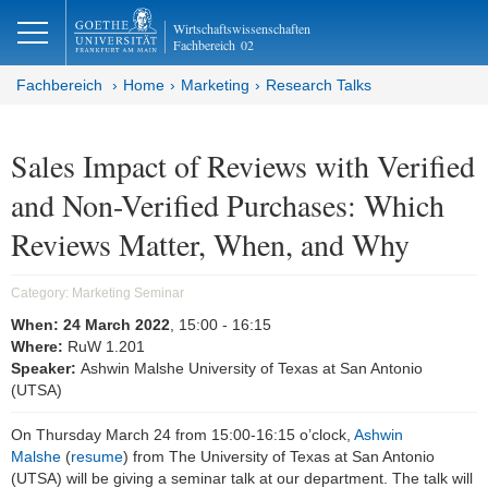
lose
Wirtschaftswissenschaften
Fachbereich
02
Fachbereich
Home
Marketing
Research Talks
Sales Impact of Reviews with Verified
and Non-Verified Purchases: Which
Reviews Matter, When, and Why
Category:
Marketing Seminar
When:
24 March 2022
, 15:00
- 16:15
Where:
RuW 1.201
Speaker:
Ashwin Malshe University of Texas at San Antonio
(UTSA)
On Thursday March 24 from 15:00-16:15 o’clock,
Ashwin
Malshe
(
resume
) from The University of Texas at San Antonio
(UTSA) will be giving a seminar talk at our department. The talk will