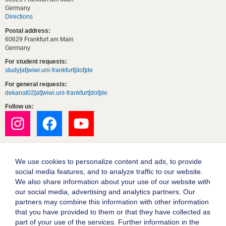
Germany
Directions
Postal address:
60629 Frankfurt am Main
Germany
For student requests:
study[at]wiwi.uni-frankfurt[dot]de
For general requests:
dekanat02[at]wiwi.uni-frankfurt[dot]de
Follow us:
We use cookies to personalize content and ads, to provide
social media features, and to analyze traffic to our website.
We also share information about your use of our website with
our social media, advertising and analytics partners. Our
partners may combine this information with other information
Goethe University Frankfurt
that you have provided to them or that they have collected as
part of your use of the services. Further information in the
Legal notice