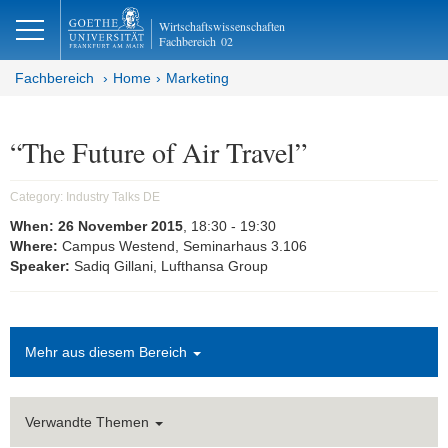
lose
Wirtschaftswissenschaften
Fachbereich
02
Fachbereich
Home
Marketing
“The Future of Air Travel”
Category:
Industry Talks DE
When:
26 November 2015
, 18:30
- 19:30
Where:
Campus Westend, Seminarhaus 3.106
Speaker:
Sadiq Gillani, Lufthansa Group
Mehr aus diesem Bereich
Verwandte Themen