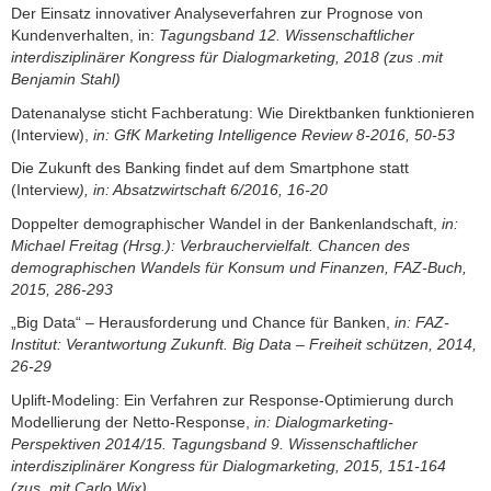
Der Einsatz innovativer Analyseverfahren zur Prognose von
Kundenverhalten, in:
Tagungsband 12. Wissenschaftlicher
interdisziplinärer Kongress für Dialogmarketing, 2018 (zus .mit
Benjamin Stahl)
Datenanalyse sticht Fachberatung: Wie Direktbanken funktionieren
(Interview),
in: GfK Marketing Intelligence Review 8-2016, 50-53
Die Zukunft des Banking findet auf dem Smartphone statt
(Interview
), in: Absatzwirtschaft 6/2016, 16-20
Doppelter demographischer Wandel in der Bankenlandschaft,
in:
Michael Freitag (Hrsg.): Verbrauchervielfalt. Chancen des
demographischen Wandels für Konsum und Finanzen, FAZ-Buch,
2015, 286-293
„Big Data“ – Herausforderung und Chance für Banken,
in: FAZ-
Institut: Verantwortung Zukunft. Big Data – Freiheit schützen, 2014,
26-29
Uplift-Modeling: Ein Verfahren zur Response-Optimierung durch
Modellierung der Netto-Response,
in: Dialogmarketing-
Perspektiven 2014/15. Tagungsband 9. Wissenschaftlicher
interdisziplinärer Kongress für Dialogmarketing, 2015, 151-164
(zus. mit Carlo Wix)