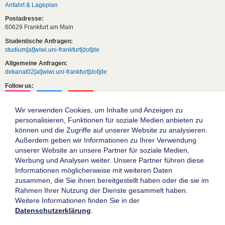
Anfahrt & Lageplan
Postadresse:
60629 Frankfurt am Main
Studentische Anfragen:
studium[at]wiwi.uni-frankfurt[dot]de
Allgemeine Anfragen:
dekanat02[at]wiwi.uni-frankfurt[dot]de
Follow us:
Wir verwenden Cookies, um Inhalte und Anzeigen zu
personalisieren, Funktionen für soziale Medien anbieten zu
können und die Zugriffe auf unserer Website zu analysieren.
Außerdem geben wir Informationen zu Ihrer Verwendung
unserer Website an unsere Partner für soziale Medien,
Werbung und Analysen weiter. Unsere Partner führen diese
Informationen möglicherweise mit weiteren Daten
zusammen, die Sie ihnen bereitgestellt haben oder die sie im
Die Goethe-Universität Frankfurt am Main
Rahmen Ihrer Nutzung der Dienste gesammelt haben.
Weitere Informationen finden Sie in der
Impressum
Datenschutzerklärung
.
Datenschutz