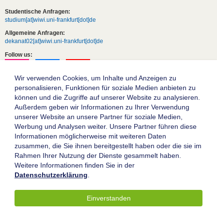
Studentische Anfragen:
studium[at]wiwi.uni-frankfurt[dot]de
Allgemeine Anfragen:
dekanat02[at]wiwi.uni-frankfurt[dot]de
Follow us:
Wir verwenden Cookies, um Inhalte und Anzeigen zu
personalisieren, Funktionen für soziale Medien anbieten zu
können und die Zugriffe auf unserer Website zu analysieren.
Außerdem geben wir Informationen zu Ihrer Verwendung
unserer Website an unsere Partner für soziale Medien,
Werbung und Analysen weiter. Unsere Partner führen diese
Informationen möglicherweise mit weiteren Daten
zusammen, die Sie ihnen bereitgestellt haben oder die sie im
Die Goethe-Universität Frankfurt am Main
Rahmen Ihrer Nutzung der Dienste gesammelt haben.
Weitere Informationen finden Sie in der
Impressum
Datenschutzerklärung
.
Datenschutz
Barrierefreiheit
Einverstanden
© 2004-2026 Goethe-Universität Frankfurt am Main