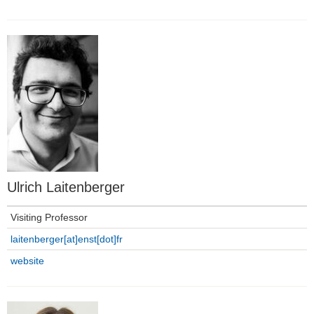
Ulrich Laitenberger
Visiting Professor
laitenberger[at]enst[dot]fr
website