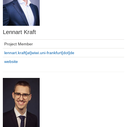
Lennart Kraft
Project Member
lennart.kraft[at]wiwi.uni-frankfurt[dot]de
website