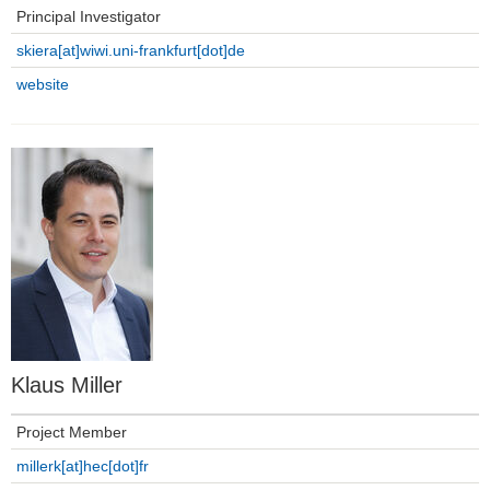
Principal Investigator
skiera[at]wiwi.uni-frankfurt[dot]de
website
Klaus Miller
Project Member
millerk[at]hec[dot]fr