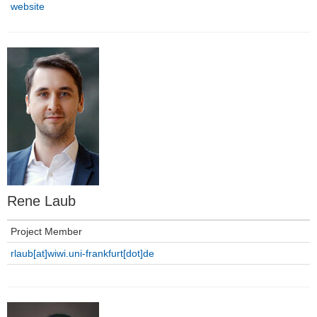
website
Rene Laub
Project Member
rlaub[at]wiwi.uni-frankfurt[dot]de