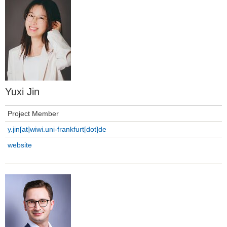
Yuxi Jin
Project Member
y.jin[at]wiwi.uni-frankfurt[dot]de
website