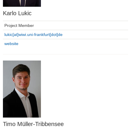
Karlo Lukic
Project Member
lukic[at]wiwi.uni-frankfurt[dot]de
website
Timo Müller-Tribbensee