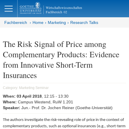
lose
Wirtschaftswissenschaften
Fachbereich
02
Fachbereich
Home
Marketing
Research Talks
The Risk Signal of Price among
Complementary Products: Evidence
from Innovative Short-Term
Insurances
Category:
Marketing Seminar
When:
03 April 2018
, 12:15
- 13:30
Where:
Campus Westend, RuW 1.201
Speaker:
Jun.- Prof. Dr. Jochen Reiner (Goethe-Universität)
The authors investigate the risk-revealing role of price in the context of
complementary products, such as optional insurances (e.g., short-term