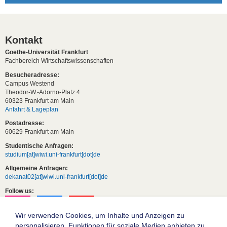
Kontakt
Goethe-Universität Frankfurt
Fachbereich Wirtschaftswissenschaften
Besucheradresse:
Campus Westend
Theodor-W.-Adorno-Platz 4
60323 Frankfurt am Main
Anfahrt & Lageplan
Postadresse:
60629 Frankfurt am Main
Studentische Anfragen:
studium[at]wiwi.uni-frankfurt[dot]de
Allgemeine Anfragen:
dekanat02[at]wiwi.uni-frankfurt[dot]de
Follow us:
Wir verwenden Cookies, um Inhalte und Anzeigen zu
personalisieren, Funktionen für soziale Medien anbieten zu