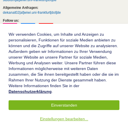
Allgemeine Anfragen:
dekanat02[at]wiwi.uni-frankfurt[dot]de
Follow us:
Wir verwenden Cookies, um Inhalte und Anzeigen zu
personalisieren, Funktionen für soziale Medien anbieten zu
können und die Zugriffe auf unserer Website zu analysieren.
Außerdem geben wir Informationen zu Ihrer Verwendung
unserer Website an unsere Partner für soziale Medien,
Werbung und Analysen weiter. Unsere Partner führen diese
Informationen möglicherweise mit weiteren Daten
zusammen, die Sie ihnen bereitgestellt haben oder die sie im
Die Goethe-Universität Frankfurt am Main
Rahmen Ihrer Nutzung der Dienste gesammelt haben.
Weitere Informationen finden Sie in der
Impressum
Datenschutzerklärung
.
Datenschutz
Barrierefreiheit
Einverstanden
© 2004-2026 Goethe-Universität Frankfurt am Main
Einstellungen bearbeiten
...