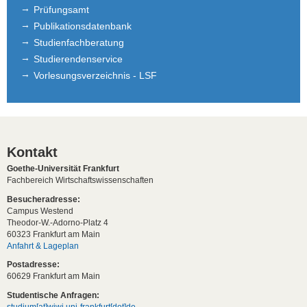
Prüfungsamt
Publikationsdatenbank
Studienfachberatung
Studierendenservice
Vorlesungsverzeichnis - LSF
Kontakt
Goethe-Universität Frankfurt
Fachbereich Wirtschaftswissenschaften
Besucheradresse:
Campus Westend
Theodor-W.-Adorno-Platz 4
60323 Frankfurt am Main
Anfahrt & Lageplan
Postadresse:
60629 Frankfurt am Main
Studentische Anfragen:
studium[at]wiwi.uni-frankfurt[dot]de