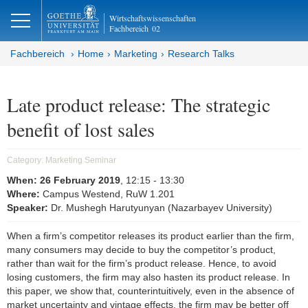
lose
Wirtschaftswissenschaften
Fachbereich
02
Fachbereich
Home
Marketing
Research Talks
Late product release: The strategic
benefit of lost sales
Category:
Marketing Seminar
When:
26 February 2019
, 12:15
- 13:30
Where:
Campus Westend, RuW 1.201
Speaker:
Dr. Mushegh Harutyunyan (Nazarbayev University)
When a firm’s competitor releases its product earlier than the firm,
many consumers may decide to buy the competitor’s product,
rather than wait for the firm’s product release. Hence, to avoid
losing customers, the firm may also hasten its product release. In
this paper, we show that, counterintuitively, even in the absence of
market uncertainty and vintage effects, the firm may be better off