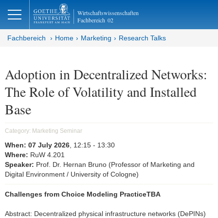
lose
Wirtschaftswissenschaften
Fachbereich
02
Fachbereich
Home
Marketing
Research Talks
Adoption in Decentralized Networks:
The Role of Volatility and Installed
Base
Category:
Marketing Seminar
When:
07 July 2026
, 12:15
- 13:30
Where:
RuW 4.201
Speaker:
Prof. Dr. Hernan Bruno (Professor of Marketing and
Digital Environment / University of Cologne)
Challenges from Choice Modeling PracticeTBA
Abstract: Decentralized physical infrastructure networks (DePINs)