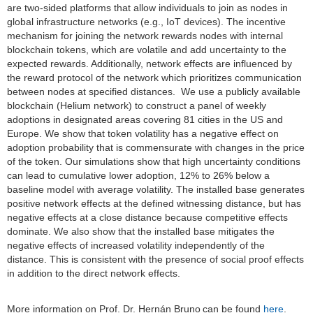
are two-sided platforms that allow individuals to join as nodes in
global infrastructure networks (e.g., IoT devices). The incentive
mechanism for joining the network rewards nodes with internal
blockchain tokens, which are volatile and add uncertainty to the
expected rewards. Additionally, network effects are influenced by
the reward protocol of the network which prioritizes communication
between nodes at specified distances. We use a publicly available
blockchain (Helium network) to construct a panel of weekly
adoptions in designated areas covering 81 cities in the US and
Europe. We show that token volatility has a negative effect on
adoption probability that is commensurate with changes in the price
of the token. Our simulations show that high uncertainty conditions
can lead to cumulative lower adoption, 12% to 26% below a
baseline model with average volatility. The installed base generates
positive network effects at the defined witnessing distance, but has
negative effects at a close distance because competitive effects
dominate. We also show that the installed base mitigates the
negative effects of increased volatility independently of the
distance. This is consistent with the presence of social proof effects
in addition to the direct network effects.
More information on Prof. Dr. Hernán Bruno
can be found
here
.