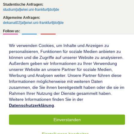
Studentische Anfragen:
studium[at]wiwi.uni-frankfurt[dot]de
Allgemeine Anfragen:
dekanat02[at]wiwi.uni-frankfurt[dot]de
Follow us:
Wir verwenden Cookies, um Inhalte und Anzeigen zu
personalisieren, Funktionen für soziale Medien anbieten zu
können und die Zugriffe auf unserer Website zu analysieren.
Außerdem geben wir Informationen zu Ihrer Verwendung
unserer Website an unsere Partner für soziale Medien,
Werbung und Analysen weiter. Unsere Partner führen diese
Informationen möglicherweise mit weiteren Daten
zusammen, die Sie ihnen bereitgestellt haben oder die sie im
Die Goethe-Universität Frankfurt am Main
Rahmen Ihrer Nutzung der Dienste gesammelt haben.
Weitere Informationen finden Sie in der
Impressum
Datenschutzerklärung
.
Datenschutz
Barrierefreiheit
Einverstanden
© 2004-2026 Goethe-Universität Frankfurt am Main