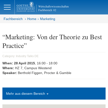
lose
Wirtschaftswissenschaften
Fachbereich
02
Fachbereich
Home
Marketing
“Marketing: Von der Theorie zu Best
Practice”
Category:
Industry Talks DE
When:
28 April 2015
, 16:00
- 18:00
Where:
HZ 7, Campus Westend
Speaker:
Berthold Figgen, Procter & Gamble
Mehr aus diesem Bereich