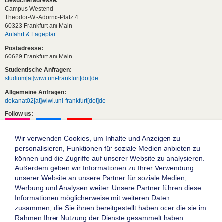
Besucheradresse:
Campus Westend
Theodor-W.-Adorno-Platz 4
60323 Frankfurt am Main
Anfahrt & Lageplan
Postadresse:
60629 Frankfurt am Main
Studentische Anfragen:
studium[at]wiwi.uni-frankfurt[dot]de
Allgemeine Anfragen:
dekanat02[at]wiwi.uni-frankfurt[dot]de
Follow us:
Wir verwenden Cookies, um Inhalte und Anzeigen zu
personalisieren, Funktionen für soziale Medien anbieten zu
können und die Zugriffe auf unserer Website zu analysieren.
Außerdem geben wir Informationen zu Ihrer Verwendung
unserer Website an unsere Partner für soziale Medien,
Werbung und Analysen weiter. Unsere Partner führen diese
Informationen möglicherweise mit weiteren Daten
zusammen, die Sie ihnen bereitgestellt haben oder die sie im
Die Goethe-Universität Frankfurt am Main
Rahmen Ihrer Nutzung der Dienste gesammelt haben.