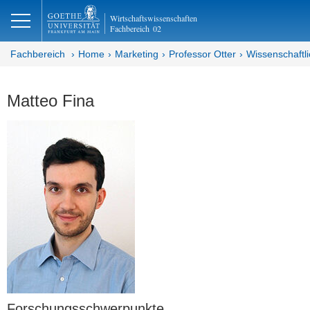
lose
Wirtschaftswissenschaften
Fachbereich
02
Fachbereich
Home
Marketing
Professor Otter
Wissenschaftli
Matteo Fina
Forschungsschwerpunkte