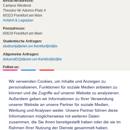
Besucheradresse:
Campus Westend
Theodor-W.-Adorno-Platz 4
60323 Frankfurt am Main
Anfahrt & Lageplan
Postadresse:
60629 Frankfurt am Main
Studentische Anfragen:
studium[at]wiwi.uni-frankfurt[dot]de
Allgemeine Anfragen:
dekanat02[at]wiwi.uni-frankfurt[dot]de
Follow us:
Wir verwenden Cookies, um Inhalte und Anzeigen zu
personalisieren, Funktionen für soziale Medien anbieten zu
können und die Zugriffe auf unserer Website zu analysieren.
Außerdem geben wir Informationen zu Ihrer Verwendung
unserer Website an unsere Partner für soziale Medien,
Werbung und Analysen weiter. Unsere Partner führen diese
Informationen möglicherweise mit weiteren Daten
zusammen, die Sie ihnen bereitgestellt haben oder die sie im
Die Goethe-Universität Frankfurt am Main
Rahmen Ihrer Nutzung der Dienste gesammelt haben.