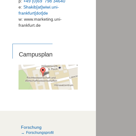
p:
+49 (0)69 798 34640
e:
Shakib[at]wiwi.uni-
frankfurt[dot]de
w: www.marketing.uni-
frankfurt.de
Campusplan
Forschung
Forschungsprofil