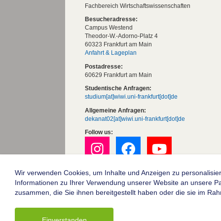
Fachbereich Wirtschaftswissenschaften
Besucheradresse:
Campus Westend
Theodor-W.-Adorno-Platz 4
60323 Frankfurt am Main
Anfahrt & Lageplan
Postadresse:
60629 Frankfurt am Main
Studentische Anfragen:
studium[at]wiwi.uni-frankfurt[dot]de
Allgemeine Anfragen:
dekanat02[at]wiwi.uni-frankfurt[dot]de
Follow us:
Wir verwenden Cookies, um Inhalte und Anzeigen zu personalisier
Die Goethe-Universität Frankfurt am Mai
Informationen zu Ihrer Verwendung unserer Website an unsere Part
Impressum
zusammen, die Sie ihnen bereitgestellt haben oder die sie im Ra
Datenschutz
Barrierefreiheit
Einverstanden