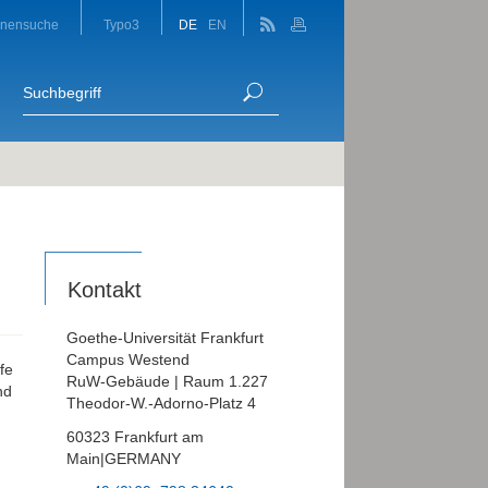
onensuche
Typo3
DE
EN
Kontakt
Goethe-Universität Frankfurt
Campus Westend
fe
RuW-Gebäude | Raum 1.227
nd
Theodor-W.-Adorno-Platz 4
60323 Frankfurt am
Main|GERMANY