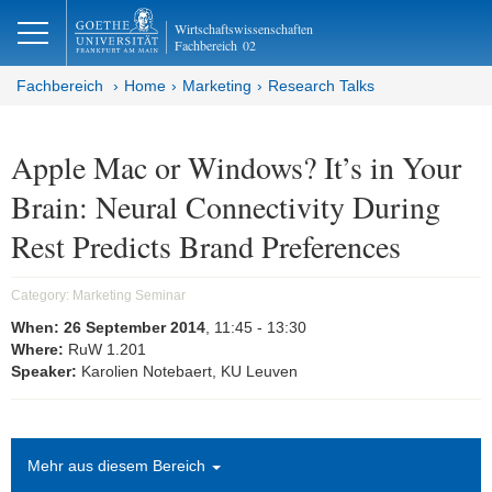
lose
Wirtschaftswissenschaften
Fachbereich
02
Fachbereich
Home
Marketing
Research Talks
Apple Mac or Windows? It’s in Your
Brain: Neural Connectivity During
Rest Predicts Brand Preferences
Category:
Marketing Seminar
When:
26 September 2014
, 11:45
- 13:30
Where:
RuW 1.201
Speaker:
Karolien Notebaert, KU Leuven
Mehr aus diesem Bereich