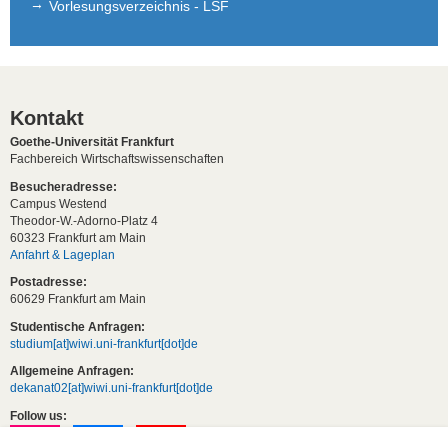
Vorlesungsverzeichnis - LSF
Kontakt
Goethe-Universität Frankfurt
Fachbereich Wirtschaftswissenschaften
Besucheradresse:
Campus Westend
Theodor-W.-Adorno-Platz 4
60323 Frankfurt am Main
Anfahrt & Lageplan
Postadresse:
60629 Frankfurt am Main
Studentische Anfragen:
studium[at]wiwi.uni-frankfurt[dot]de
Allgemeine Anfragen:
dekanat02[at]wiwi.uni-frankfurt[dot]de
Follow us: