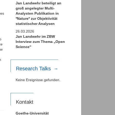
Jan Landwehr beteiligt an
groß angelegter Multi-
Analysten Publikation in
ses
*Nature* zur Objektivität
statistischer Analysen
26.03.2026
Jan Landwehr im ZBW
o
Interview zum Thema „Open
ze
Science“
ow
e
Research Talks
Keine Ereignisse gefunden.
Kontakt
Goethe-Universität