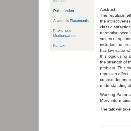
Studium
Abstract:
Doktoranden
The repulsion ef
Academic Placements
the attractivenes
classic attractio
Praxis- und
normative account
Medienpartner
values of option
includes the prop
Kontakt
has low value wh
this logic using
the strength of t
problem. This t
repulsion effect,
context depende
understanding o
Working Paper c
More informatio
The talk will ta