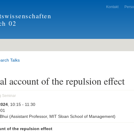
Kontakt
Pers
tswissenschaften
ch
02
arch Talks
al account of the repulsion effect
g Seminar
2024
, 10:15
- 11:30
201
Bhui (Assistant Professor, MIT Sloan School of Management)
unt of the repulsion effect