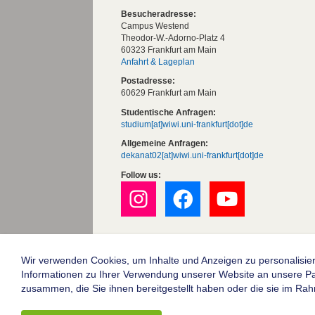
Besucheradresse:
Campus Westend
Theodor-W.-Adorno-Platz 4
60323 Frankfurt am Main
Anfahrt & Lageplan
Postadresse:
60629 Frankfurt am Main
Studentische Anfragen:
studium[at]wiwi.uni-frankfurt[dot]de
Allgemeine Anfragen:
dekanat02[at]wiwi.uni-frankfurt[dot]de
Follow us:
Die Goethe-Universität Frankfurt am Mai
Impressum
Wir verwenden Cookies, um Inhalte und Anzeigen zu personalisier
Informationen zu Ihrer Verwendung unserer Website an unsere Part
Datenschutz
zusammen, die Sie ihnen bereitgestellt haben oder die sie im Ra
Barrierefreiheit