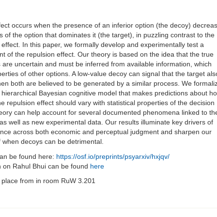
fect occurs when the presence of an inferior option (the decoy) decrea
s of the option that dominates it (the target), in puzzling contrast to the
n effect. In this paper, we formally develop and experimentally test a
 of the repulsion effect. Our theory is based on the idea that the true
s are uncertain and must be inferred from available information, which
erties of other options. A low-value decoy can signal that the target als
en both are believed to be generated by a similar process. We formali
 a hierarchical Bayesian cognitive model that makes predictions about h
he repulsion effect should vary with statistical properties of the decision
heory can help account for several documented phenomena linked to th
 as well as new experimental data. Our results illuminate key drivers of
nce across both economic and perceptual judgment and sharpen our
f when decoys can be detrimental.
an be found here:
https://osf.io/preprints/psyarxiv/hxjqv/
n on Rahul Bhui can be found
here
ke place from in room RuW 3.201