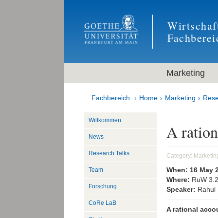
Wirtschaf
Fachberei
Marketing
Fachbereich
Home
Marketing
Rese
Willkommen
A ration
News
Research Talks
Category:
Marketin
When:
16 May 
Team
Where:
RuW 3.
Forschung
Speaker:
Rahul 
CoRe LaB
A rational acco