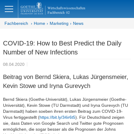
lose
Wirtschaftswissenschaften
Fachbereich
02
Fachbereich
Home
Marketing
News
COVID-19: How to Best Predict the Daily
Number of New Infections
08.04.2020
Beitrag von Bernd Skiera, Lukas Jürgensmeier,
Kevin Stowe und Iryna Gurevych
Bernd Skiera (Goethe-Universität), Lukas Jürgensmeier (Goethe-
Universität), Kevin Stowe (TU Darmstadt) und Iryna Gurevych (TU
Darmstadt) haben soeben ihren ersten Beitrag zum COVID-19-
Virus fertiggestellt (
https://bit.ly/34ir6t5
). Für Deutschland zeigen
sie, dass Daten von Google Search und Twitter gute Prognosen
ermöglichen, die sogar besser als die Prognosen der Johns