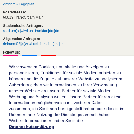
Anfahrt & Lageplan
Postadresse:
60629 Frankfurt am Main
Studentische Anfragen:
studium[at]wiwi.uni-frankfurt[dot]de
Allgemeine Anfragen:
dekanat02[at]wiwi.uni-frankfurt[dot]de
Follow us:
Wir verwenden Cookies, um Inhalte und Anzeigen zu
personalisieren, Funktionen für soziale Medien anbieten zu
können und die Zugriffe auf unserer Website zu analysieren.
Außerdem geben wir Informationen zu Ihrer Verwendung
unserer Website an unsere Partner für soziale Medien,
Werbung und Analysen weiter. Unsere Partner führen diese
Informationen möglicherweise mit weiteren Daten
zusammen, die Sie ihnen bereitgestellt haben oder die sie im
Die Goethe-Universität Frankfurt am Main
Rahmen Ihrer Nutzung der Dienste gesammelt haben.
Weitere Informationen finden Sie in der
Impressum
Datenschutzerklärung
.
Datenschutz