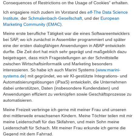
Consequences of Restrictions on the Usage of Cookies“ erhalten
.
Ich engagiere mich zudem im Vorstand des
efl
-The Data Science
Institute
, der
Schmalenbach-Gesellschaft
,
und der
European
Marketing Community (EMAC)
.
Meine erste berufliche Tätigkeit war die eines Softwareentwicklers
bei SAP, wo ich zunächst in Assembler programmiert und später
eine der ersten dialogfähigen Anwendungen in ABAP entwickeln
durfte. Die Zeit dort hat mich sehr geprägt und maßgeblich dazu
beigetragen, dass mich Fragestellungen an der Schnittstelle
zwischen Wirtschaftsinformatik und Marketing besonders
interessieren. So habe ich auch Marini Systems
(
www.marini-
systems.de
)
mit gegründet, wo wir KI-gestützte Integrations- und
Automatisierungslösungen (iPaaS) entwickeln, die Unternehmen
dabei unterstützen, Daten (insbesondere Kundendaten) und
Anwendungen effizient zu verknüpfen sowie Geschäftsprozesse zu
automatisieren.
Meine Freizeit verbringe ich gerne mit meiner Frau und unseren
drei mittlerweile erwachsenen Kindern. Meine Töchter teilen mit mir
meine Leidenschaft für das Skifahren, und mein Sohn meine
Leidenschaft für Schach. Mit meiner Frau erkunde ich gerne die
Gegend mit dem Fahrrad.