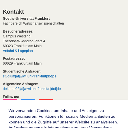
Kontakt
Goethe-Universität Frankfurt
Fachbereich Wirtschaftswissenschaften
Besucheradresse:
Campus Westend
Theodor-W.-Adorno-Platz 4
60323 Frankfurt am Main
Anfahrt & Lageplan
Postadresse:
60629 Frankfurt am Main
Studentische Anfragen:
studium[at]wiwi.uni-frankfurt[dot]de
Allgemeine Anfragen:
dekanat02[at]wiwi.uni-frankfurt[dot]de
Follow us:
Wir verwenden Cookies, um Inhalte und Anzeigen zu
personalisieren, Funktionen für soziale Medien anbieten zu
können und die Zugriffe auf unserer Website zu analysieren.
Außerdem geben wir Informationen zu Ihrer Verwendung