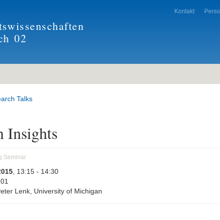
Kontakt
Pers
tswissenschaften
ch
02
arch Talks
 Insights
g Seminar
2015
, 13:15
- 14:30
201
Peter Lenk, University of Michigan