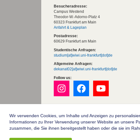
Besucheradresse:
Campus Westend
Theodor-W.-Adorno-Platz 4
60323 Frankfurt am Main
Anfahrt & Lageplan
Postadresse:
60629 Frankfurt am Main
Studentische Anfragen:
studium[at]wiwi.uni-frankfurt[dot]de
Allgemeine Anfragen:
dekanat02[at]wiwi.uni-frankfurt[dot]de
Follow us:
Die Goethe-Universität Frankfurt am Mai
Impressum
Wir verwenden Cookies, um Inhalte und Anzeigen zu personalisier
Informationen zu Ihrer Verwendung unserer Website an unsere Part
Datenschutz
zusammen, die Sie ihnen bereitgestellt haben oder die sie im Ra
Barrierefreiheit