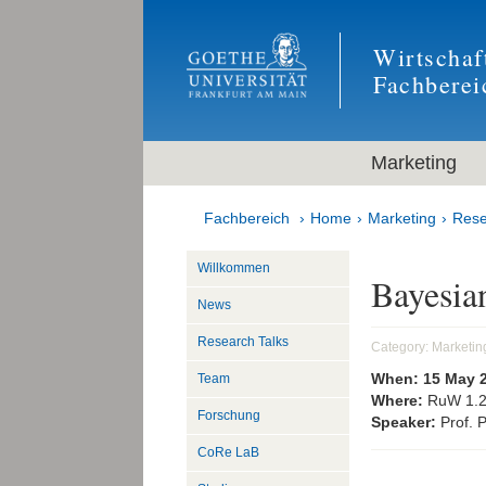
Wirtschaf
Fachberei
Marketing
Fachbereich
Home
Marketing
Rese
Willkommen
Bayesian
News
Research Talks
Category:
Marketin
When:
15 May 
Team
Where:
RuW 1.
Forschung
Speaker:
Prof. 
CoRe LaB