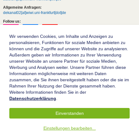
Allgemeine Anfragen:
dekanat02[at]wiwi.uni-frankfurt[dot]de
Follow us:
Wir verwenden Cookies, um Inhalte und Anzeigen zu
personalisieren, Funktionen für soziale Medien anbieten zu
können und die Zugriffe auf unserer Website zu analysieren.
Außerdem geben wir Informationen zu Ihrer Verwendung
unserer Website an unsere Partner für soziale Medien,
Werbung und Analysen weiter. Unsere Partner führen diese
Informationen möglicherweise mit weiteren Daten
zusammen, die Sie ihnen bereitgestellt haben oder die sie im
Die Goethe-Universität Frankfurt am Main
Rahmen Ihrer Nutzung der Dienste gesammelt haben.
Weitere Informationen finden Sie in der
Impressum
Datenschutzerklärung
.
Datenschutz
Barrierefreiheit
Einverstanden
© 2004-2026 Goethe-Universität Frankfurt am Main
Einstellungen bearbeiten
...