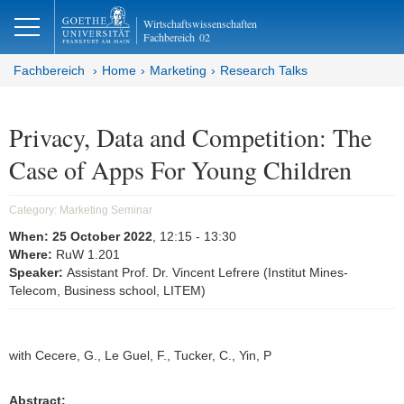
lose
Wirtschaftswissenschaften
Fachbereich
02
Fachbereich
Home
Marketing
Research Talks
Privacy, Data and Competition: The
Case of Apps For Young Children
Category:
Marketing Seminar
When:
25 October 2022
, 12:15
- 13:30
Where:
RuW 1.201
Speaker:
Assistant Prof. Dr. Vincent Lefrere (Institut Mines-
Telecom, Business school, LITEM)
with Cecere, G., Le Guel, F., Tucker, C., Yin, P
Abstract: