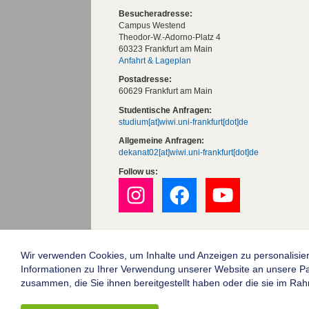
Besucheradresse:
Campus Westend
Theodor-W.-Adorno-Platz 4
60323 Frankfurt am Main
Anfahrt & Lageplan
Postadresse:
60629 Frankfurt am Main
Studentische Anfragen:
studium[at]wiwi.uni-frankfurt[dot]de
Allgemeine Anfragen:
dekanat02[at]wiwi.uni-frankfurt[dot]de
Follow us:
Die Goethe-Universität Frankfurt am Mai
Impressum
Wir verwenden Cookies, um Inhalte und Anzeigen zu personalisier
Informationen zu Ihrer Verwendung unserer Website an unsere Part
Datenschutz
zusammen, die Sie ihnen bereitgestellt haben oder die sie im Ra
Barrierefreiheit