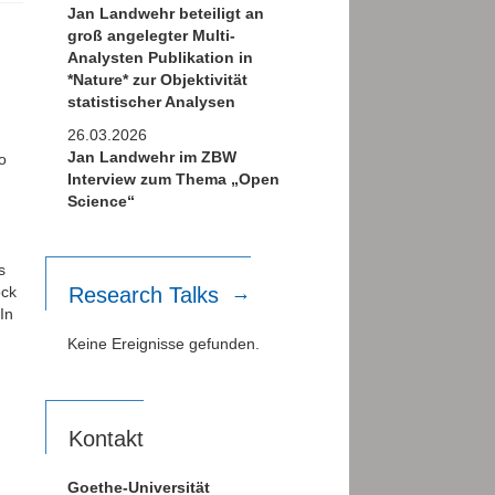
Jan Landwehr beteiligt an
groß angelegter Multi-
Analysten Publikation in
*Nature* zur Objektivität
statistischer Analysen
26.03.2026
Jan Landwehr im ZBW
o
Interview zum Thema „Open
Science“
s
ock
Research Talks
In
Keine Ereignisse gefunden.
Kontakt
Goethe-Universität