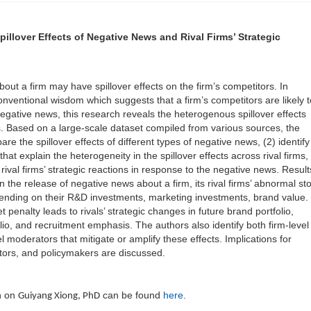
Spillover Effects of Negative News and Rival Firms’ Strategic
out a firm may have spillover effects on the firm’s competitors. In
onventional wisdom which suggests that a firm’s competitors are likely t
negative news, this research reveals the heterogenous spillover effects
ms. Based on a large-scale dataset compiled from various sources, the
re the spillover effects of different types of negative news, (2) identify
hat explain the heterogeneity in the spillover effects across rival firms,
ival firms’ strategic reactions in response to the negative news. Result
n the release of negative news about a firm, its rival firms’ abnormal st
ending on their R&D investments, marketing investments, brand value. 
t penalty leads to rivals’ strategic changes in future brand portfolio,
lio, and recruitment emphasis. The authors also identify both firm-level
l moderators that mitigate or amplify these effects. Implications for
ors, and policymakers are discussed.
n on
can be found
here
.
Guiyang Xiong, PhD