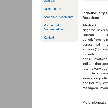
Studium
Doktoranden
Intra-industry 
Academic Placements
Reactions
Abstract:
Praxis- und
Medienpartner
Negative news ab
contrast to the c
Kontakt
benefit from its 
across rival fir
authors (1) compa
the antecedents t
and (3) examine r
indicate that upo
returns vary dep
turn, stock marke
innovation portfo
and industry-leve
managers, invest
More informatio