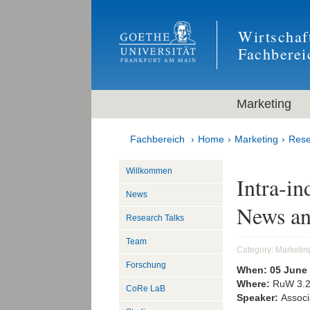
Wirtschaf
Fachberei
Marketing
Fachbereich
Home
Marketing
Rese
Willkommen
Intra-in
News
News an
Research Talks
Team
Category:
Marketin
Forschung
When:
05 June
Where:
RuW 3.
CoRe LaB
Speaker:
Associ