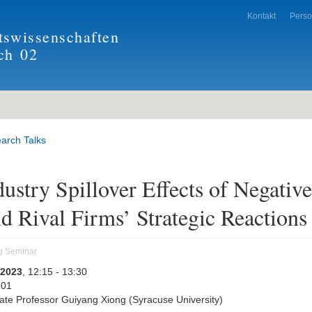
Kontakt
Pers
tswissenschaften
ch
02
arch Talks
dustry Spillover Effects of Negative
d Rival Firms’ Strategic Reactions
g Seminar
 2023
, 12:15
- 13:30
201
ate Professor Guiyang Xiong (Syracuse University)