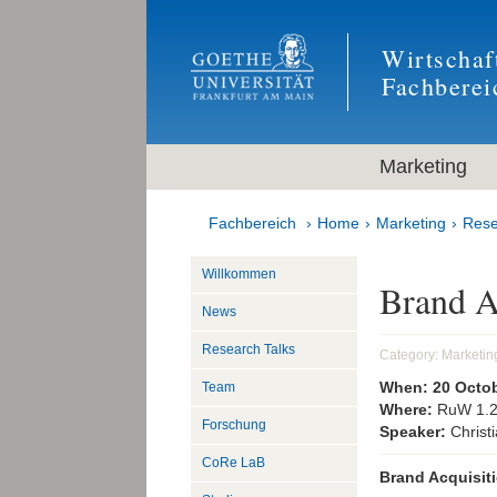
Wirtschaf
Fachberei
Marketing
Fachbereich
Home
Marketing
Rese
Willkommen
Brand A
News
Research Talks
Category:
Marketin
When:
20 Octo
Team
Where:
RuW 1.
Forschung
Speaker:
Christ
CoRe LaB
Brand Acquisit