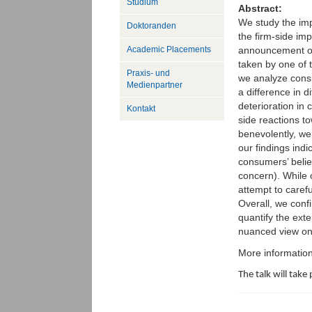
Studium
Abstract:
We study the impl
Doktoranden
the firm-side im
Academic Placements
announcement of 
taken by one of t
Praxis- und
we analyze consum
Medienpartner
a difference in 
deterioration in
Kontakt
side reactions t
benevolently, we
our findings indi
consumers’ belief
concern). While 
attempt to carefu
Overall, we conf
quantify the ext
nuanced view on 
More informatio
The talk will tak