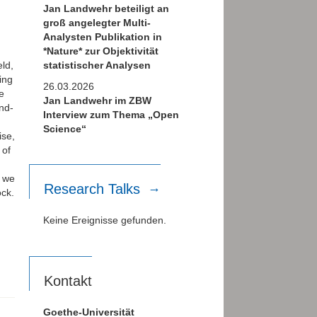
Jan Landwehr beteiligt an
groß angelegter Multi-
Analysten Publikation in
*Nature* zur Objektivität
,
statistischer Analysen
eld,
ing
26.03.2026
e
Jan Landwehr im ZBW
nd-
Interview zum Thema „Open
Science“
ise,
 of
, we
Research Talks
ock.
Keine Ereignisse gefunden.
Kontakt
Goethe-Universität