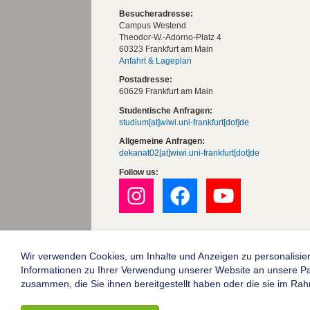
Besucheradresse:
Campus Westend
Theodor-W.-Adorno-Platz 4
60323 Frankfurt am Main
Anfahrt & Lageplan
Postadresse:
60629 Frankfurt am Main
Studentische Anfragen:
studium[at]wiwi.uni-frankfurt[dot]de
Allgemeine Anfragen:
dekanat02[at]wiwi.uni-frankfurt[dot]de
Follow us:
Die Goethe-Universität Frankfurt am Mai
Impressum
Wir verwenden Cookies, um Inhalte und Anzeigen zu personalisier
Informationen zu Ihrer Verwendung unserer Website an unsere Part
Datenschutz
zusammen, die Sie ihnen bereitgestellt haben oder die sie im Ra
Barrierefreiheit