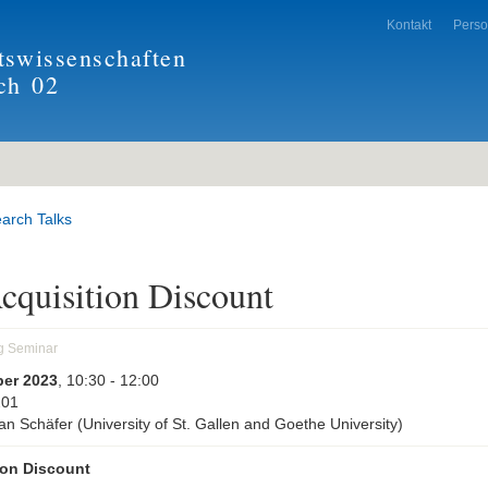
Kontakt
Pers
tswissenschaften
ch
02
arch Talks
cquisition Discount
g Seminar
ber 2023
, 10:30
- 12:00
201
ian Schäfer (University of St. Gallen and Goethe University)
ion Discount