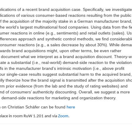
ications of a recent brand acquisition case. Specifically, we investigate
plications of various consumer-based reactions resulting from the public
the acquisition of the majority stake in a German manufacturer brand
he world’s largest multinational food companies. Using data from the fi
er reactions in online (e.g., sentiments) and retail outlets (sales). Us
differences approach and synthetic control methods, we find considerabl
 consumer reactions (e.g., a sales decrease by about 30%). While dema
owards brand acquisitions might, upon other terms, be even rather
 document what we interpret as a brand acquisition discount. Theory-w
cate a substantial (i.e., real-world) demand-side reaction to the violation
s in the manufacturer brand’s intrinsic motivation (i.e., above profit
our single-case results suggest substantial harm to the acquired brand
lly theorize how the brand signal is transmitted after the acquisition sh
irm prior evidence (from the lab and the study of rating websites) and
end of consumers’ authenticity discounting. Overall, we suggest a more
demand-side reactions for marketing and organization theory.
n on Christian Schäfer can be found
here
e place in room RuW 1.201 and via
Zoom
.