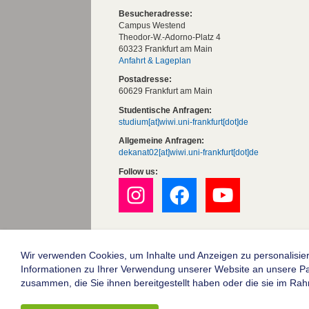
Besucheradresse:
Campus Westend
Theodor-W.-Adorno-Platz 4
60323 Frankfurt am Main
Anfahrt & Lageplan
Postadresse:
60629 Frankfurt am Main
Studentische Anfragen:
studium[at]wiwi.uni-frankfurt[dot]de
Allgemeine Anfragen:
dekanat02[at]wiwi.uni-frankfurt[dot]de
Follow us:
Die Goethe-Universität Frankfurt am Mai
Impressum
Wir verwenden Cookies, um Inhalte und Anzeigen zu personalisier
Informationen zu Ihrer Verwendung unserer Website an unsere Part
Datenschutz
zusammen, die Sie ihnen bereitgestellt haben oder die sie im Ra
Barrierefreiheit