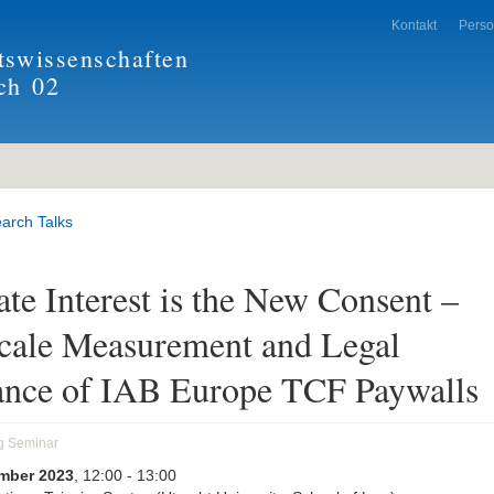
Kontakt
Pers
tswissenschaften
ch
02
arch Talks
te Interest is the New Consent –
cale Measurement and Legal
nce of IAB Europe TCF Paywalls
g Seminar
mber 2023
, 12:00
- 13:00