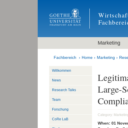
Wirtschaf
Fachberei
Marketing
Fachbereich
Home
Marketing
Rese
Willkommen
Legitima
News
Large-S
Research Talks
Complia
Team
Forschung
Category:
Marketin
CoRe LaB
When:
01 Nove